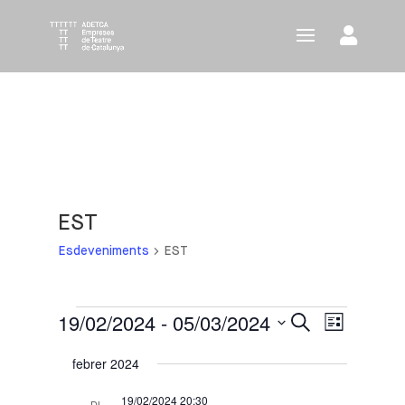
EST
Esdeveniments
EST
Esdeveniments
19/02/2024
 - 
05/03/2024
Navegació
Navega
Cerca
Llista
visual
de
Selecciona
febrer 2024
i
visuali
una
cerca
Esdeve
data.
19/02/2024 20:30
DL