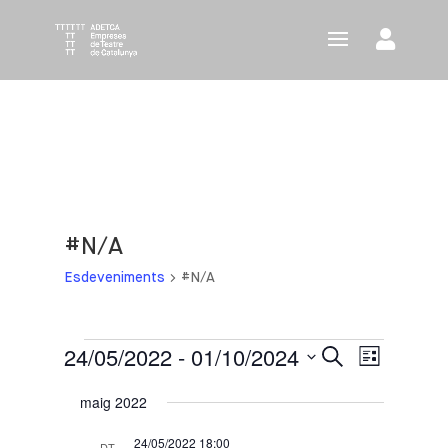
#N/A
Esdeveniments
#N/A
Esdeveniments
24/05/2022
 - 
01/10/2024
Navegació
Navega
Cerca
Llista
visual
de
Selecciona
maig 2022
i
visuali
una
cerca
Esdeve
data.
24/05/2022 18:00
DT