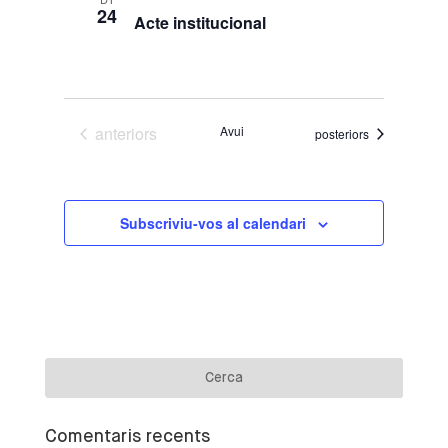
d'Esdeven
24
Acte institucional
Esdeveniments
anteriors
Avui
Esdeveniments
posteriors
Subscriviu-vos al calendari
Comentaris recents