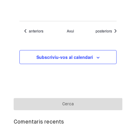
Esdeveniments
Esdeveniments
anteriors
Avui
posteriors
Subscriviu-vos al calendari
Comentaris recents