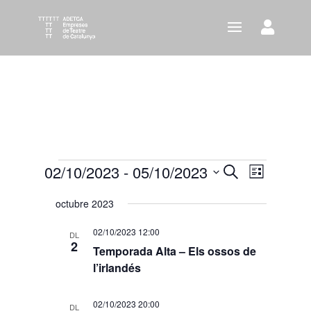
Esdeveniments
02/10/2023
 - 
05/10/2023
Navegació
Navega
Cerca
Llista
visual
de
Selecciona
octubre 2023
i
visuali
una
cerca
Esdeve
data.
02/10/2023 12:00
DL
d'Esdeven
2
Temporada Alta – Els ossos de
l’irlandés
02/10/2023 20:00
DL