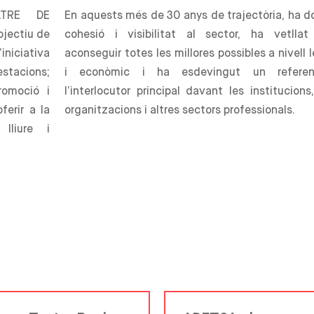
ATRE DE
En aquests més de 30 anys de trajectòria, ha d
bjectiu de
cohesió i visibilitat al sector, ha vetllat
iniciativa
aconseguir totes les millores possibles a nivell 
estacions;
i econòmic i ha esdevingut un refere
romoció i
l’interlocutor principal davant les institucions
ferir a la
organitzacions i altres sectors professionals.
lliure i