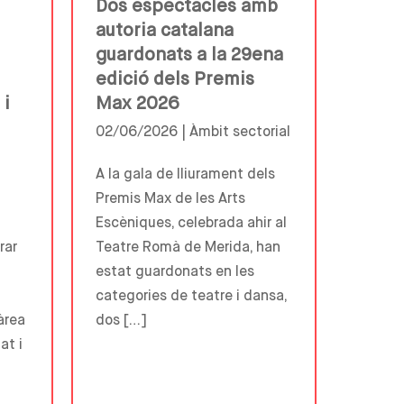
Dos espectacles amb
autoria catalana
guardonats a la 29ena
edició dels Premis
 i
Max 2026
02/06/2026 |
Àmbit sectorial
A la gala de lliurament dels
Premis Max de les Arts
Escèniques, celebrada ahir al
rar
Teatre Romà de Merida, han
estat guardonats en les
categories de teatre i dansa,
àrea
dos […]
at i