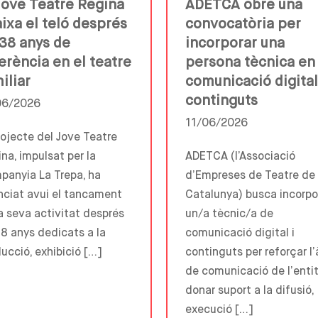
Jove Teatre Regina
ADETCA obre una
ixa el teló després
convocatòria per
38 anys de
incorporar una
erència en el teatre
persona tècnica en
iliar
comunicació digital
continguts
06/2026
11/06/2026
rojecte del Jove Teatre
na, impulsat per la
ADETCA (l’Associació
anyia La Trepa, ha
d’Empreses de Teatre de
ciat avui el tancament
Catalunya) busca incorpo
a seva activitat després
un/a tècnic/a de
8 anys dedicats a la
comunicació digital i
ucció, exhibició […]
continguts per reforçar l’
de comunicació de l’entit
donar suport a la difusió,
execució […]