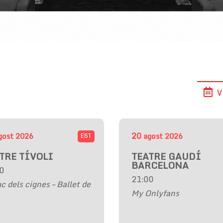
V
20
gost
2026
agost
2026
EST
TRE TÍVOLI
TEATRE GAUDÍ
BARCELONA
0
21:00
ac dels cignes – Ballet de
My Onlyfans