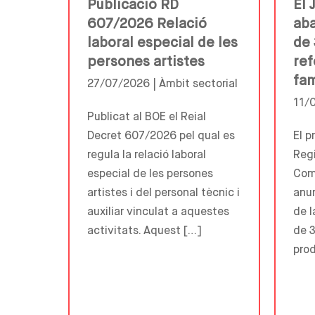
Publicació RD
El 
607/2026 Relació
aba
laboral especial de les
de 
persones artistes
ref
fam
27/07/2026 |
Àmbit sectorial
11/
Publicat al BOE el Reial
Decret 607/2026 pel qual es
El p
regula la relació laboral
Regi
especial de les persones
Comp
artistes i del personal tècnic i
anun
auxiliar vinculat a aquestes
de l
activitats. Aquest […]
de 3
prod