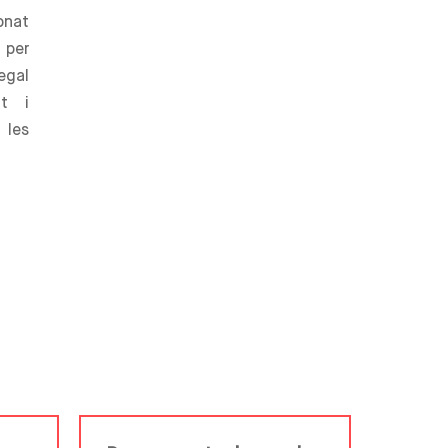
onat
 per
legal
nt i
, les