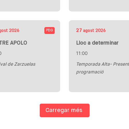
27
gost
2026
agost
2026
PDG
TRE APOLO
Lloc a determinar
0
11:00
ival de Zarzuelas
Temporada Alta- Present
programació
Carregar més