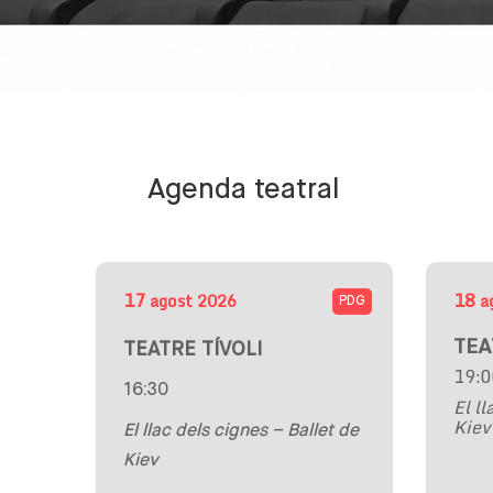
Agenda teatral
17
18
agost
2026
a
PDG
TEA
TEATRE TÍVOLI
19:0
16:30
El ll
Kiev
El llac dels cignes – Ballet de
Kiev