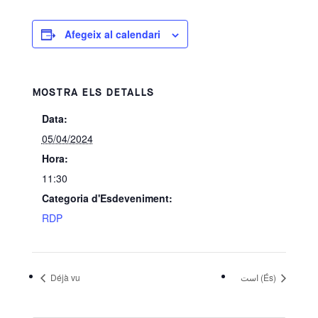
Afegeix al calendari
MOSTRA ELS DETALLS
Data:
05/04/2024
Hora:
11:30
Categoria d'Esdeveniment:
RDP
Déjà vu
است (És)