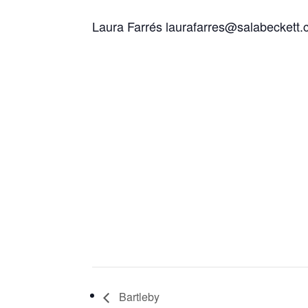
Laura Farrés laurafarres@salabeckett.
Bartleby