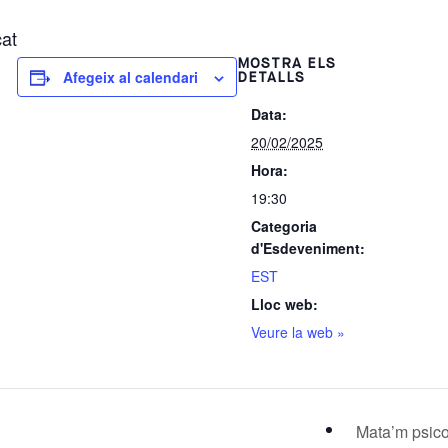
cat
MOSTRA ELS
Afegeix al calendari
DETALLS
Data:
20/02/2025
Hora:
19:30
Categoria
d'Esdeveniment:
EST
Lloc web:
Veure la web »
Mata’m psic