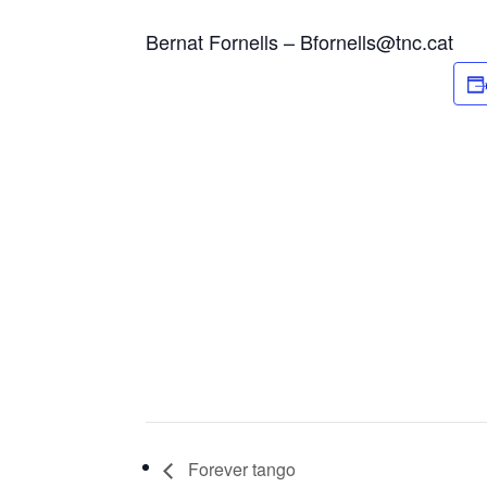
Bernat Fornells –
Bfornells@tnc.cat
Forever tango