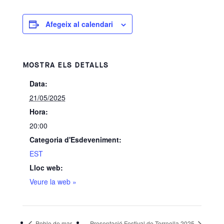
Afegeix al calendari
MOSTRA ELS DETALLS
Data:
21/05/2025
Hora:
20:00
Categoria d'Esdeveniment:
EST
Lloc web:
Veure la web »
Poble de mar
Presentació Festival de Torroella 2025