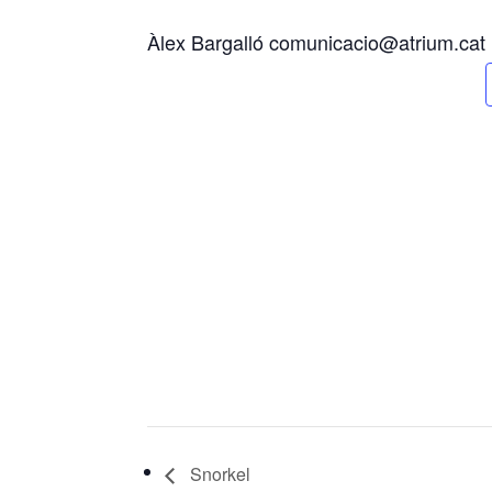
Àlex Bargalló comunicacio@atrium.cat
Snorkel