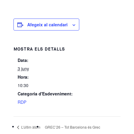
Afegeix al calendari
MOSTRA ELS DETALLS
Data:
3 juny
Hora:
10:30
Categoria d'Esdeveniment:
RDP
L’últim àtom
GREC’26 – Tot Barcelona és Grec