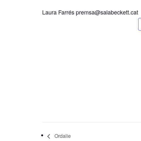
Laura Farrés premsa@salabeckett.cat
Ordalie