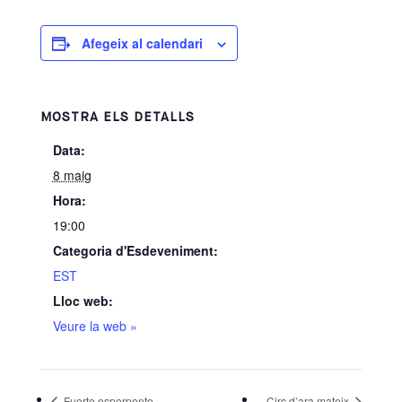
Afegeix al calendari
MOSTRA ELS DETALLS
Data:
8 maig
Hora:
19:00
Categoria d'Esdeveniment:
EST
Lloc web:
Veure la web »
Fuerte esperpento
Circ d’ara mateix