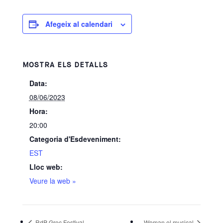
Afegeix al calendari
MOSTRA ELS DETALLS
Data:
08/06/2023
Hora:
20:00
Categoria d'Esdeveniment:
EST
Lloc web:
Veure la web »
RdP Grec Festival
Woman el musical