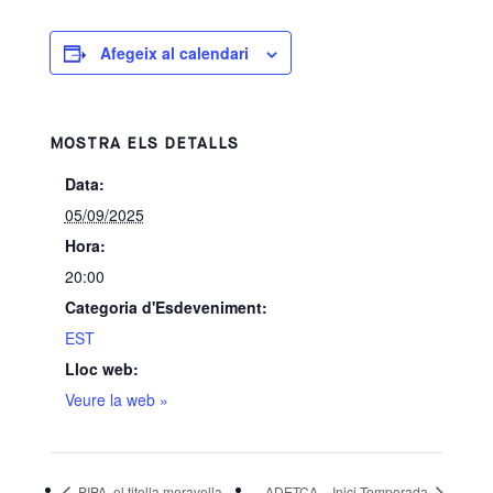
Afegeix al calendari
MOSTRA ELS DETALLS
Data:
05/09/2025
Hora:
20:00
Categoria d'Esdeveniment:
EST
Lloc web:
Veure la web »
PIPA, el titella meravella
ADETCA – Inici Temporada