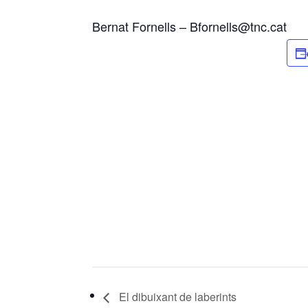
Bernat Fornells –
Bfornells@tnc.cat
El dibuixant de laberints