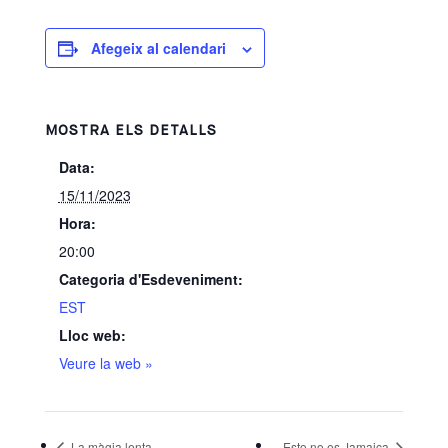
Afegeix al calendari
MOSTRA ELS DETALLS
Data:
15/11/2023
Hora:
20:00
Categoria d'Esdeveniment:
EST
Lloc web:
Veure la web »
La màgia lenta
Esto no es Jamaica