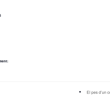
S
ment:
El pes d’un 