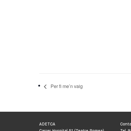
Per fi me’n vaig
ADETCA
Cont