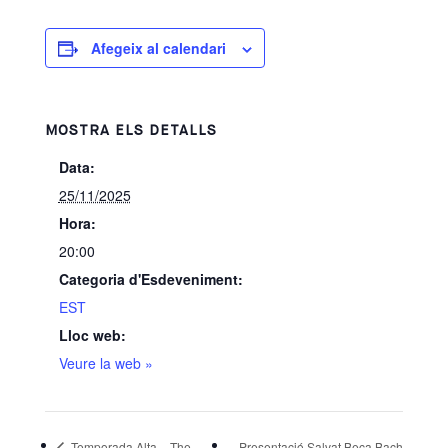
Afegeix al calendari
MOSTRA ELS DETALLS
Data:
25/11/2025
Hora:
20:00
Categoria d'Esdeveniment:
EST
Lloc web:
Veure la web »
Temporada Alta – The
Presentació Salvat Beca Bach