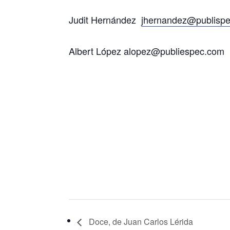
Judit Hernández
jhernandez@publisp
Albert López alopez@publiespec.com
Doce, de Juan Carlos Lérida