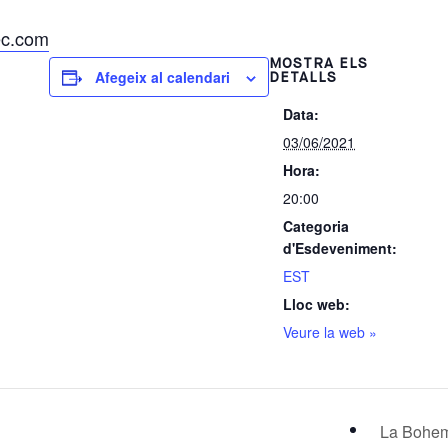
ec.com
MOSTRA ELS
Afegeix al calendari
DETALLS
Data:
03/06/2021
Hora:
20:00
Categoria
d'Esdeveniment:
EST
Lloc web:
Veure la web »
La Bohe