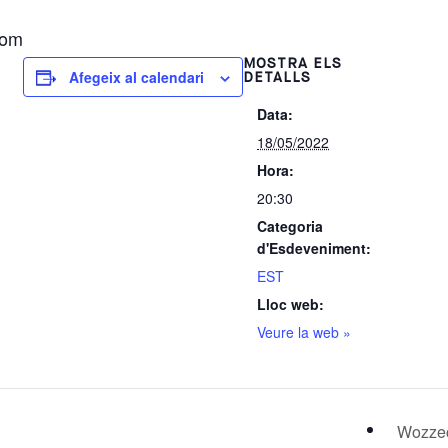
com
MOSTRA ELS
Afegeix al calendari
DETALLS
Data:
18/05/2022
Hora:
20:30
Categoria
d'Esdeveniment:
EST
Lloc web:
Veure la web »
Wozze