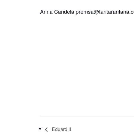
Anna Candela premsa@tantarantana.
Eduard II