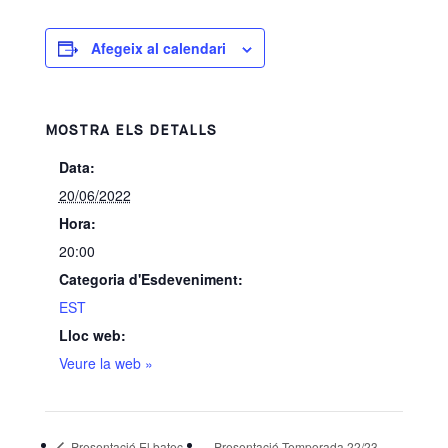
Afegeix al calendari
MOSTRA ELS DETALLS
Data:
20/06/2022
Hora:
20:00
Categoria d'Esdeveniment:
EST
Lloc web:
Veure la web »
Presentació El batec
Presentació Temporada 22/23