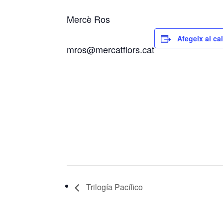
Mercè Ros
Afegeix al ca
mros@mercatflors.cat
Trilogía Pacífico