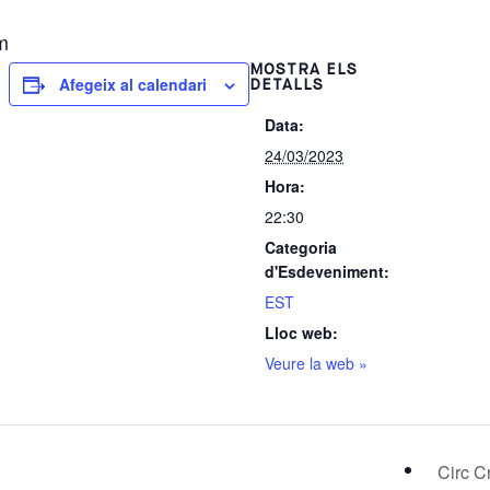
m
MOSTRA ELS
Afegeix al calendari
DETALLS
Data:
24/03/2023
Hora:
22:30
Categoria
d'Esdeveniment:
EST
Lloc web:
Veure la web »
Circ C