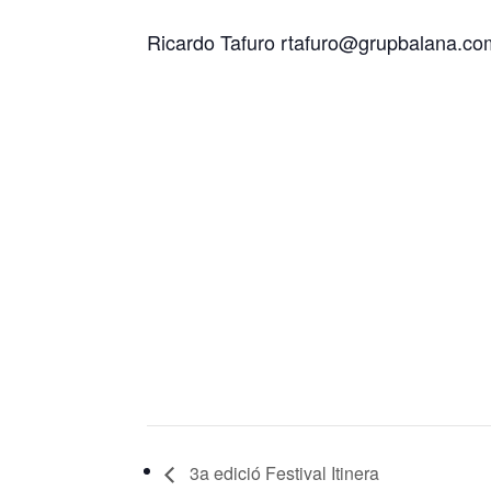
Ricardo Tafuro rtafuro@grupbalana.co
3a edició Festival Itinera