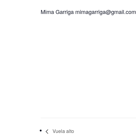
Mima Garriga mimagarriga@gmail.co
Vuela alto