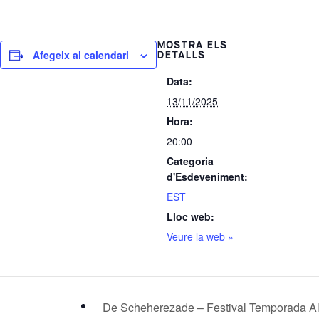
m
MOSTRA ELS
Afegeix al calendari
DETALLS
Data:
13/11/2025
Hora:
20:00
Categoria
d'Esdeveniment:
EST
Lloc web:
Veure la web »
De Scheherezade – Festival Temporada A