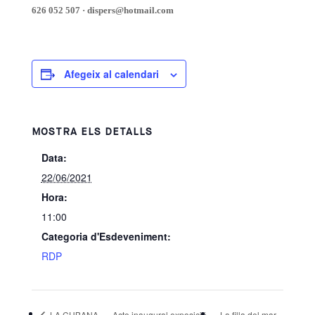
626 052 507 · dispers@hotmail.com
Afegeix al calendari
MOSTRA ELS DETALLS
Data:
22/06/2021
Hora:
11:00
Categoria d'Esdeveniment:
RDP
LA CUBANA – «Acte inaugural exposició»
La filla del mar