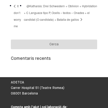
It
@Katharsis: Drei Schwestern + Oblivion + Hybridation
don’t
+ C Languace tipo P, Ocells – textos – Onades + el
worry
candidat (O candidata) + Batalla de gallos
me
Comentaris recents
ADETCA
Carrer Hospital 51 (Teatre Romea)
08001 Barcelona
Compta amb l’ajut i col.laboració de: