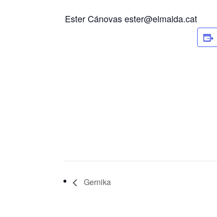
Ester Cánovas ester@elmalda.cat
Gernika