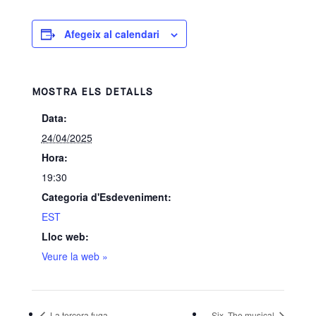
Afegeix al calendari
MOSTRA ELS DETALLS
Data:
24/04/2025
Hora:
19:30
Categoria d'Esdeveniment:
EST
Lloc web:
Veure la web »
La tercera fuga
Six, The musical