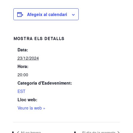
Afegeix al calendari
MOSTRA ELS DETALLS
Data:
23/12/2024
Hora:
20:00
Categoria d'Esdeveniment:
EST
Lloc web:
Veure la web »
Ni en broma
El dia de la marmota