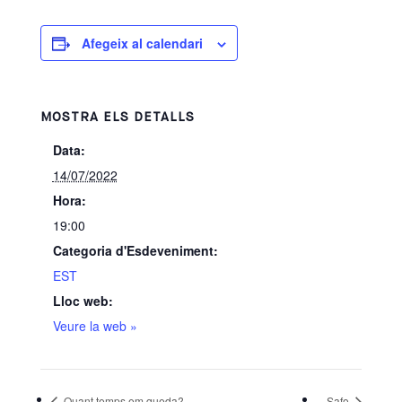
Afegeix al calendari
MOSTRA ELS DETALLS
Data:
14/07/2022
Hora:
19:00
Categoria d'Esdeveniment:
EST
Lloc web:
Veure la web »
Quant temps em queda?
Safo