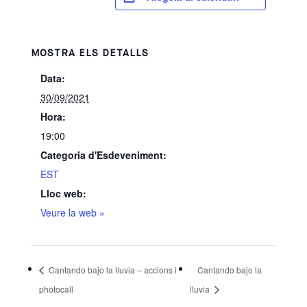
MOSTRA ELS DETALLS
Data:
30/09/2021
Hora:
19:00
Categoria d'Esdeveniment:
EST
Lloc web:
Veure la web »
Cantando bajo la lluvia – accions i
Cantando bajo la
photocall
lluvia