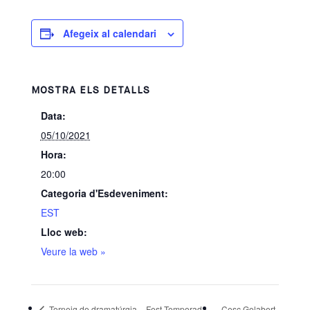
Afegeix al calendari
MOSTRA ELS DETALLS
Data:
05/10/2021
Hora:
20:00
Categoria d'Esdeveniment:
EST
Lloc web:
Veure la web »
Torneig de dramatúrgia – Fest Temporada
Cesc Gelabert