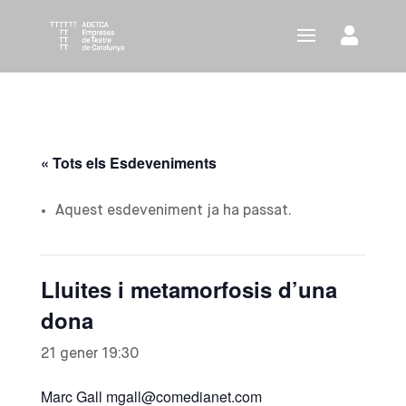
« Tots els Esdeveniments
Aquest esdeveniment ja ha passat.
Lluites i metamorfosis d’una
dona
21 gener 19:30
Marc Gall mgall@comedianet.com