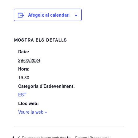
Afegeix al calendari
MOSTRA ELS DETALLS
Data:
29/02/2024
Hora:
19:30
Categoria d'Esdeveniment:
EST
Lloc web:
Veure la web »
Entrevistes breus amb dones
Balanç i Presentació