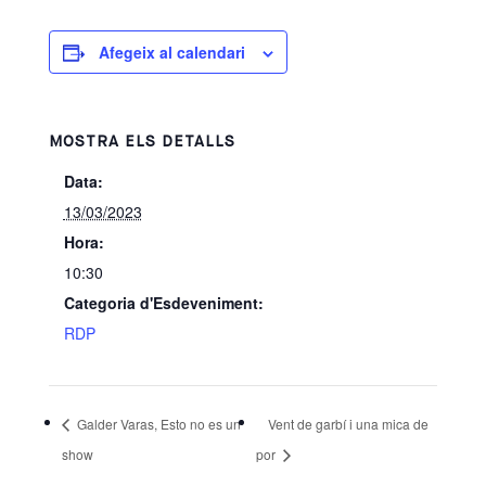
Afegeix al calendari
MOSTRA ELS DETALLS
Data:
13/03/2023
Hora:
10:30
Categoria d'Esdeveniment:
RDP
Galder Varas, Esto no es un
Vent de garbí i una mica de
show
por