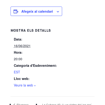
Afegeix al calendari
MOSTRA ELS DETALLS
Data:
16/06/2021
Hora:
20:00
Categoria d'Esdeveniment:
EST
Lloc web:
Veure la web »
Filumena
La Cubana 40+1: un viatge del ‘no res’