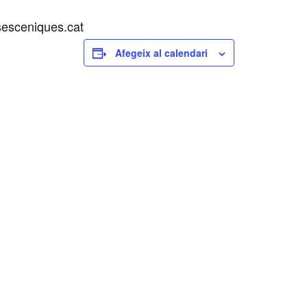
esceniques.cat
Afegeix al calendari