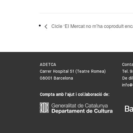
Cicle ‘El Mercat no m’ha coproduït enc
ADETCA
Cont
Carrer Hospital 51 (Teatre Romea)
Tel. 
08001 Barcelona
De di
info@
Compta amb l’ajut i col.laboració de: