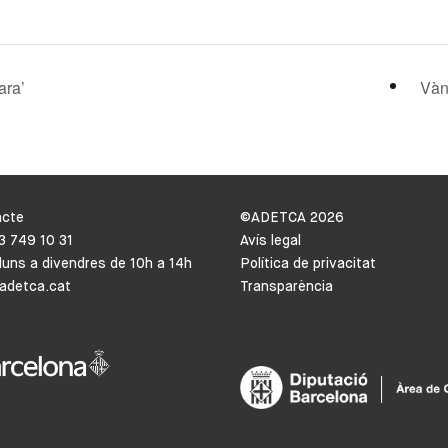
ara’
Vàn
acte
©ADETCA
2026
93 749 10 31
Avís legal
lluns a divendres de 10h a 14h
Política de privacitat
adetca.cat
Transparència