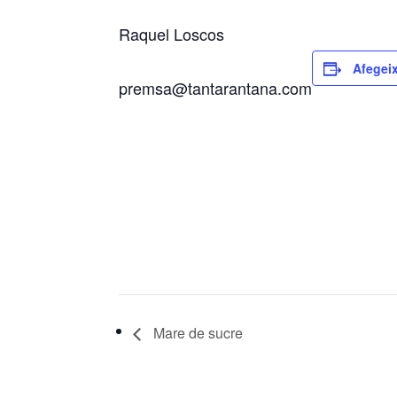
Raquel Loscos
Afegeix
premsa@tantarantana.com
Mare de sucre