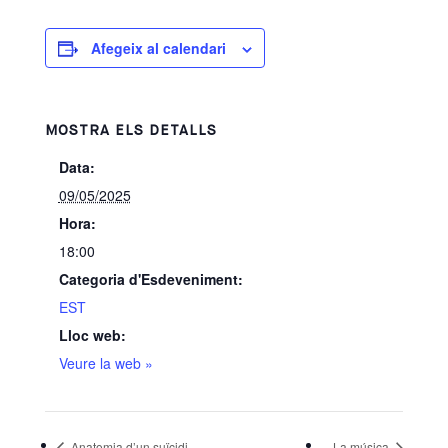
Afegeix al calendari
MOSTRA ELS DETALLS
Data:
09/05/2025
Hora:
18:00
Categoria d'Esdeveniment:
EST
Lloc web:
Veure la web »
Anatomia d’un suïcidi
La música