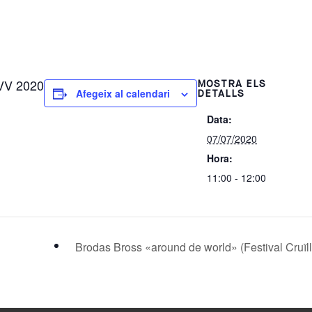
MVV 2020
MOSTRA ELS
Afegeix al calendari
DETALLS
Data:
07/07/2020
Hora:
11:00 - 12:00
Brodas Bross «around de world» (Festival Cruïl