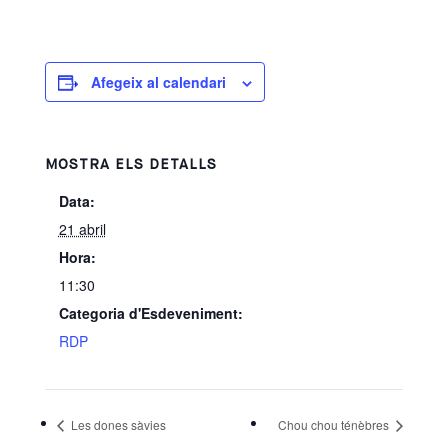
Afegeix al calendari
MOSTRA ELS DETALLS
Data:
21 abril
Hora:
11:30
Categoria d'Esdeveniment:
RDP
Les dones sàvies
Chou chou ténèbres