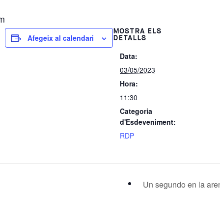
om
MOSTRA ELS
Afegeix al calendari
DETALLS
Data:
03/05/2023
Hora:
11:30
Categoria
d'Esdeveniment:
RDP
Un segundo en la ar