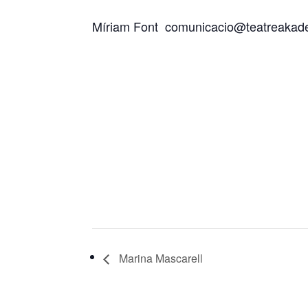
Míriam Font
comunicacio@teatreakad
Marina Mascarell