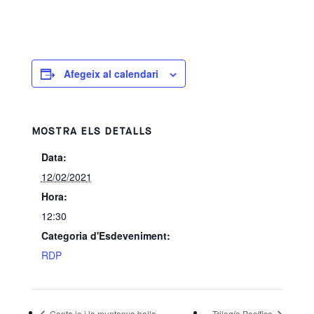
Afegeix al calendari
MOSTRA ELS DETALLS
Data:
12/02/2021
Hora:
12:30
Categoria d'Esdeveniment:
RDP
Canto jo i la muntanya balla
Trilogía Pacífico