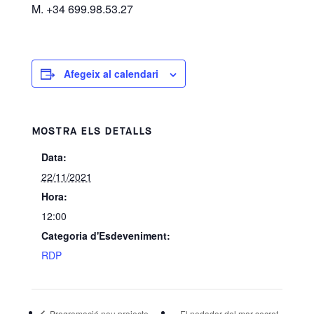
M. +34 699.98.53.27
Afegeix al calendari
MOSTRA ELS DETALLS
Data:
22/11/2021
Hora:
12:00
Categoria d'Esdeveniment:
RDP
Programació nou projecte
El nedador del mar secret