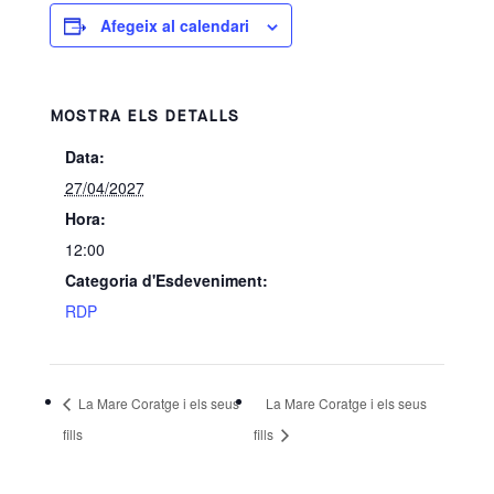
Afegeix al calendari
MOSTRA ELS DETALLS
Data:
27/04/2027
Hora:
12:00
Categoria d'Esdeveniment:
RDP
La Mare Coratge i els seus
La Mare Coratge i els seus
fills
fills