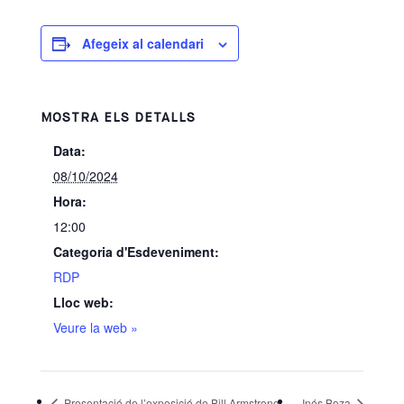
Afegeix al calendari
MOSTRA ELS DETALLS
Data:
08/10/2024
Hora:
12:00
Categoria d'Esdeveniment:
RDP
Lloc web:
Veure la web »
Presentació de l’exposició de Bill Armstrong
Inés Boza