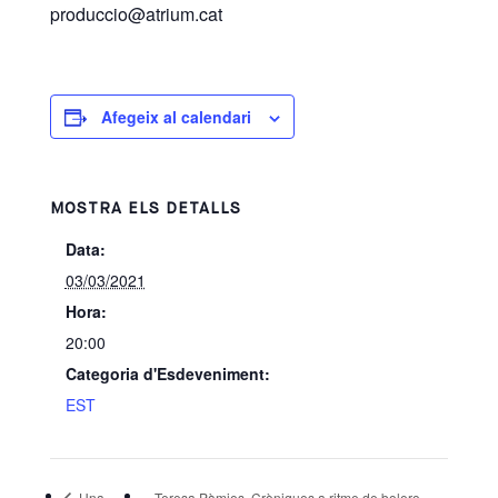
produccio@atrium.cat
Afegeix al calendari
MOSTRA ELS DETALLS
Data:
03/03/2021
Hora:
20:00
Categoria d'Esdeveniment:
EST
Una
Teresa Pàmies. Cròniques a ritme de bolero