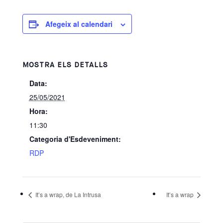
Afegeix al calendari
MOSTRA ELS DETALLS
Data:
25/05/2021
Hora:
11:30
Categoria d'Esdeveniment:
RDP
It’s a wrap, de La Intrusa
It’s a wrap